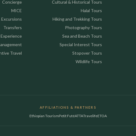
Concierge
Cultural & Historical Tours
MICE
Halal Tours
 Excursions
Hiking and Trekking Tours
Transfers
Photography Tours
l Experience
Sea and Beach Tours
 Management
Special Interest Tours
ntive Travel
Stopover Tours
Wildlife Tours
AFFILIATIONS & PARTNERS
Ethiopian Tourism
Petit Futé
ATTA
Travelife
ETOA