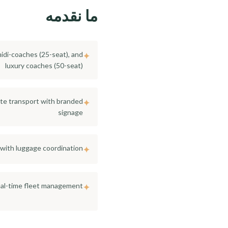
ما نقدمه
midi-coaches (25-seat), and
✦
luxury coaches (50-seat)
te transport with branded
✦
signage
 with luggage coordination
✦
eal-time fleet management
✦