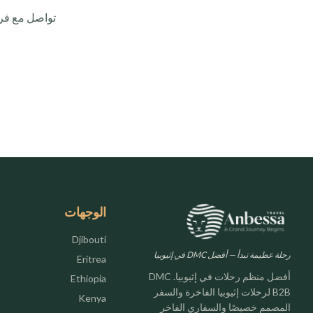
الوجهات
Djibouti
رحلة عظيمة تبدأ — أفضل DMC في إثيوبيا
Eritrea
أفضل منظم رحلات في إثيوبيا. DMC
Ethiopia
B2B لرحلات إثيوبيا الفاخرة والسفر
Kenya
المصمم خصيصًا والسفاري الفاخر