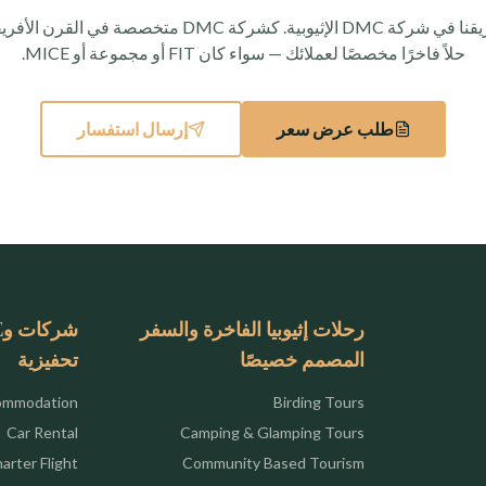
تواصل مع فريقنا في شركة DMC الإثيوبية. كشركة DMC متخصصة
حلاً فاخرًا مخصصًا لعملائك — سواء كان FIT أو مجموعة أو MICE.
طلب عرض سعر
إرسال استفسار
رحلات إثيوبيا الفاخرة والسفر
المصمم خصيصًا
تحفيزية
ommodation
Birding Tours
Car Rental
Camping & Glamping Tours
arter Flight
Community Based Tourism