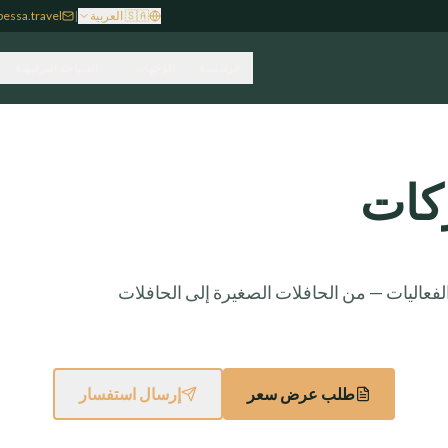
🇸🇦
العربية
|
essa.travel
الرئيسية
الوجهات
السياحة الترفيهية
كات
عاليات — من الحافلات الصغيرة إلى الحافلات
طلب عرض سعر
إرسال استفسار