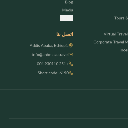
Blog
Media
Tours &
اتصل بنا
اتصل بنا
Virtual Trave
Corporate Travel
Addis Ababa, Ethiopia
Ince
info@anbessa.travel
+251 930110 004
Short code: 6190