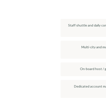
Staff shuttle and daily 
Multi-city and mu
On-board host / g
Dedicated account ma