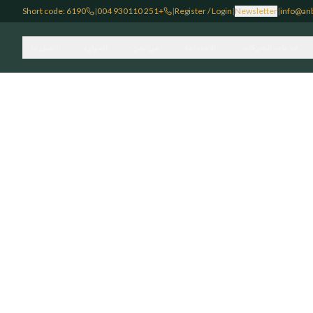
Short code: 6190
|
+251 930110 004
|
Register / Login
|
Newsletter
|
info@anb
خدمات الشركات
الاستدامة
من نحن
الموارد
اتصل بنا