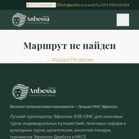
🇷🇺
Русский
|
info@anbessa.travel
|
+251 930110 004
Маршрут не найден
←
Назад к Ресурсам
Великое путешествие начинается — Лучшая DMC Эфиопии
Лучший туроператор Эфиопии. B2B-DMC для люксовых
туров, индивидуальных путешествий, люксовых сафари и
культурных туров, орнитологии, инсентив-поездок,
турпакетов Эфиопия-Джибути и MICE.