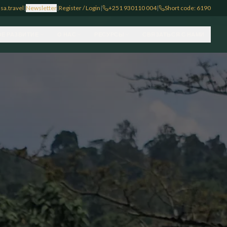
sa.travel
|
Newsletter
|
Register / Login
|
+251 930110 004
|
Short code: 6190
Е РАЗВИТИЕ
О НАС
РЕСУРСЫ
СВЯЗАТЬСЯ С НАМИ