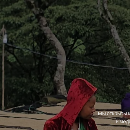
Мы открыты к
и мед