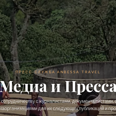
ПРЕСС-СЛУЖБА ANBESSA TRAVEL
Медиа и Пресс
 сотрудничеству с журналистами, документалистами
иаорганизациями для их следующих публикаций и про