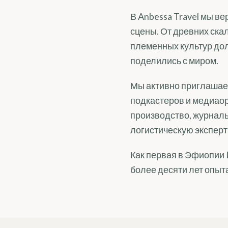
В Anbessa Travel мы в
сцены. От древних ска
племенных культур дол
поделились с миром.
Мы активно приглашае
подкастеров и медиаор
производство, журналь
логистическую эксперт
Как первая в Эфиопии 
более десяти лет опыт