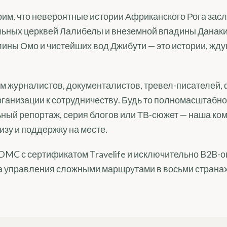
ерим, что невероятные истории Африканского Рога за
льных церквей Лалибелы и внеземной впадины Данаки
ины Омо и чистейших вод Джибути — это истории, жду
м журналистов, документалистов, тревел-писателей,
ганизации к сотрудничеству. Будь то полномасштабн
ный репортаж, серия блогов или ТВ-сюжет — наша ко
изу и поддержку на месте.
DMC с сертификатом Travelife и исключительно B2B-
а управления сложными маршрутами в восьми странах