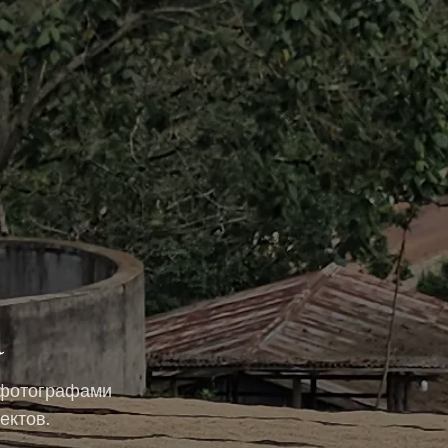
а
, фотографами
ектов.