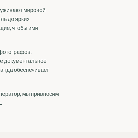
служивают мировой
ль до ярких
щие, чтобы ими
 фотографов,
ое документальное
манда обеспечивает
оператор, мы привносим
.