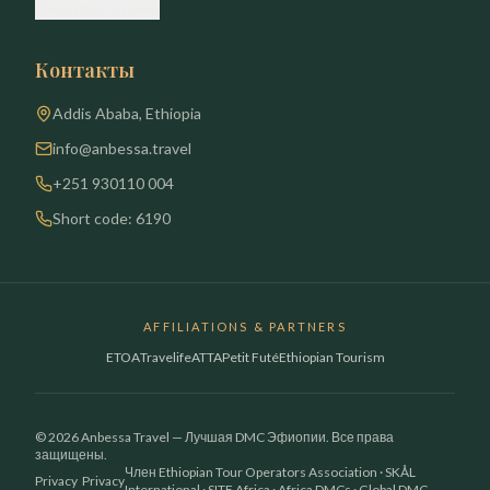
Связаться с нами
Контакты
Addis Ababa, Ethiopia
info@anbessa.travel
+251 930110 004
Short code: 6190
AFFILIATIONS & PARTNERS
ETOA
Travelife
ATTA
Petit Futé
Ethiopian Tourism
© 2026 Anbessa Travel — Лучшая DMC Эфиопии. Все права
защищены.
Член Ethiopian Tour Operators Association · SKÅL
Privacy
Privacy
International · SITE Africa · Africa DMCs · Global DMC