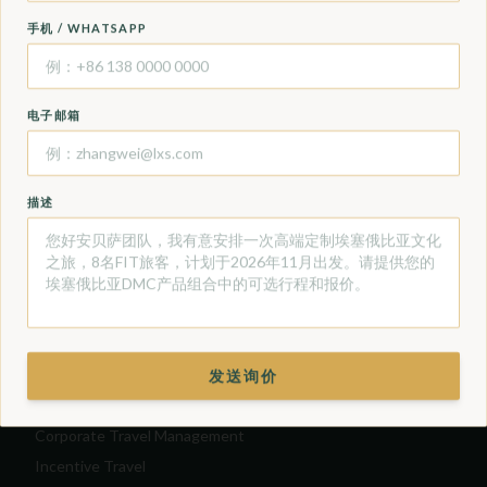
Special Interest Tours
手机 / WHATSAPP
Stopover Tours
Wildlife Tours
电子邮箱
商务、MICE与奖励旅游
Accommodation
描述
Car Rental
Charter Flight
Concierge
MICE
Tours & Excursions
Transfers
发送询价
Virtual Travel Experience
Corporate Travel Management
Incentive Travel