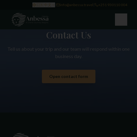
🇨🇳
中文
|
info@anbessa.travel
|
+251 930110 004
Contact Us
Tell us about your trip and our team will respond within one
business day.
Open contact form