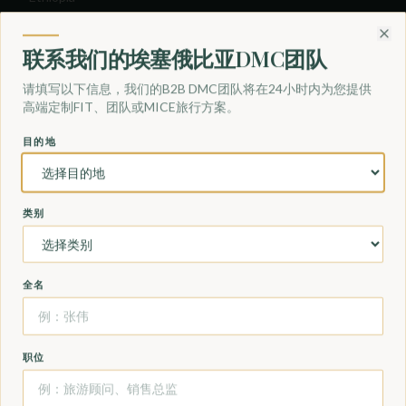
Kenya
Somaliland
Clo
联系我们的埃塞俄比亚DMC团队
Sudan
请填写以下信息，我们的B2B DMC团队将在24小时内为您提供
South Sudan
高端定制FIT、团队或MICE旅行方案。
Uganda
目的地
埃塞俄比亚豪华旅游与定制旅行
类别
Birding Tours
Camping & Glamping Tours
Community Based Tourism
全名
Cultural & Historical Tours
Halal Tours
Hiking and Trekking Tours
职位
Photography Tours
Sea and Beach Tours