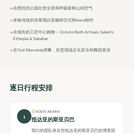
在恩托托公园欣赏全景和呼吸新鲜山间空气
✦
体验传统的埃塞俄比亚咖啡仪式和inera制作
✦
在领先的工匠中心购物 — Entoto Beth Artisan, Salem's
✦
Ethiopia & Sabahar
在Yod Abyssinia用餐，欣赏现场文化音乐和舞蹈表演
✦
逐日行程安排
ADDIS ABABA
1
抵达亚的斯亚贝巴
我们的团队将在您抵达亚的斯亚贝巴的博莱国