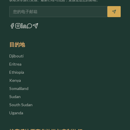
电子邮箱
目的地
Djibouti
Eritrea
Ethiopia
Kenya
Somaliland
Sudan
South Sudan
Uganda