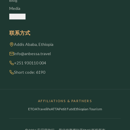
Blog
Media
联系我们
联系方式
Addis Ababa, Ethiopia
info@anbessa.travel
+251 930110 004
Short code: 6190
AFFILIATIONS & PARTNERS
ETOA
Travelife
ATTA
Petit Futé
Ethiopian Tourism