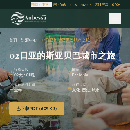
Skip to main content
🇨🇳
中文
|
info@anbessa.travel
|
+251 930110 004
首页
资源中心
02日亚的斯亚贝巴城市之旅
02日亚的斯亚贝巴城市之旅
行程天数
国家
02天 / 01晚
Ethiopia
最佳旅行时间
旅行类型
全年
文化, 历史, 城市
下载PDF
(
609 KB
)