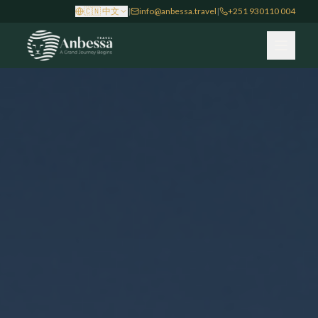
Leisure Travel hero background
🇨🇳
中文
|
info@anbessa.travel
|
+251 930110 004