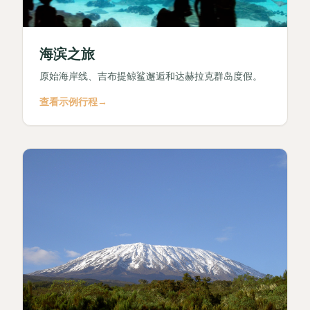
海滨之旅
原始海岸线、吉布提鲸鲨邂逅和达赫拉克群岛度假。
查看示例行程
→